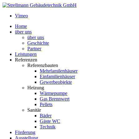
Vimeo
Home
über uns
über uns
Geschichte
Partner
Leistungen
Referenzen
Referenzbauten
Mehrfamilenhäuser
Einfamilienhäuser
Gewerbeobjekte
Heizung
Wärmepumpe
Gas Brennwert
Pellets
Sanitär
Bäder
Gäste WC
Technik
Förderung
Ausstellung